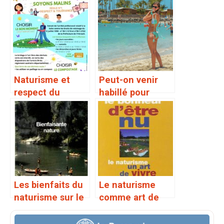
Naturisme et
Peut-on venir
respect du
habillé pour
voisinage : les
visiter un lieu
règles à suivre
naturiste ?
Les bienfaits du
Le naturisme
naturisme sur le
comme art de
corps et l’esprit
vivre