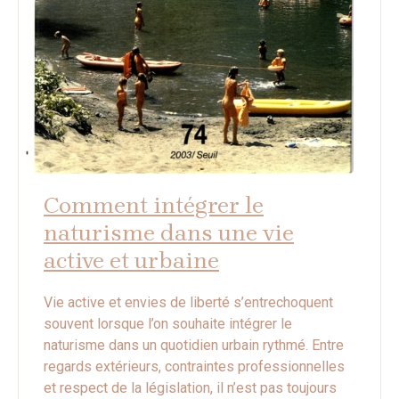
Comment intégrer le
naturisme dans une vie
active et urbaine
Vie active et envies de liberté s’entrechoquent
souvent lorsque l’on souhaite intégrer le
naturisme dans un quotidien urbain rythmé. Entre
regards extérieurs, contraintes professionnelles
et respect de la législation, il n’est pas toujours