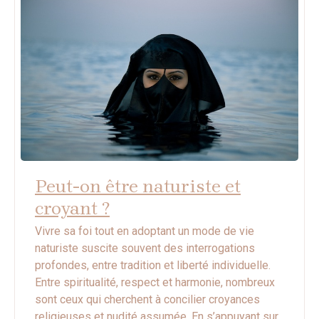
Peut-on être naturiste et
croyant ?
Vivre sa foi tout en adoptant un mode de vie
naturiste suscite souvent des interrogations
profondes, entre tradition et liberté individuelle.
Entre spiritualité, respect et harmonie, nombreux
sont ceux qui cherchent à concilier croyances
religieuses et nudité assumée. En s’appuyant sur