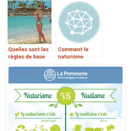
nudité en public
dans un lieu
?
public isolé ?
Quelles sont les
Comment le
règles de base
naturisme
du respect entre
améliore l’estime
naturistes ?
de soi ?