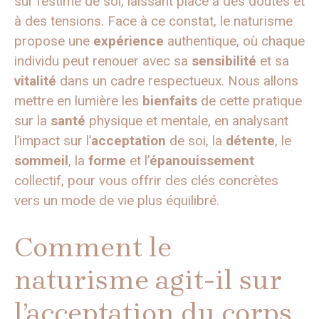
sur l’estime de soi, laissant place à des doutes et
à des tensions. Face à ce constat, le naturisme
propose une
expérience
authentique, où chaque
individu peut renouer avec sa
sensibilité
et sa
vitalité
dans un cadre respectueux. Nous allons
mettre en lumière les
bienfaits
de cette pratique
sur la
santé
physique et mentale, en analysant
l’impact sur l’
acceptation
de soi, la
détente
, le
sommeil
, la
forme
et l’
épanouissement
collectif, pour vous offrir des clés concrètes
vers un mode de vie plus équilibré.
Comment le
naturisme agit-il sur
l’acceptation du corps