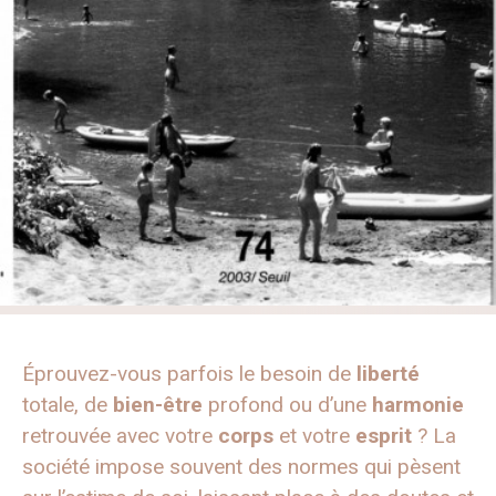
Éprouvez-vous parfois le besoin de
liberté
totale, de
bien-être
profond ou d’une
harmonie
retrouvée avec votre
corps
et votre
esprit
? La
société impose souvent des normes qui pèsent