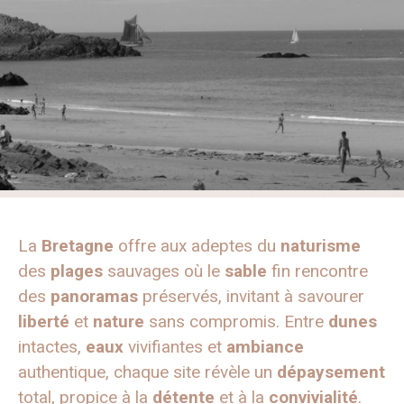
La
Bretagne
offre aux adeptes du
naturisme
des
plages
sauvages où le
sable
fin rencontre
des
panoramas
préservés, invitant à savourer
liberté
et
nature
sans compromis. Entre
dunes
intactes,
eaux
vivifiantes et
ambiance
authentique, chaque site révèle un
dépaysement
total, propice à la
détente
et à la
convivialité
.