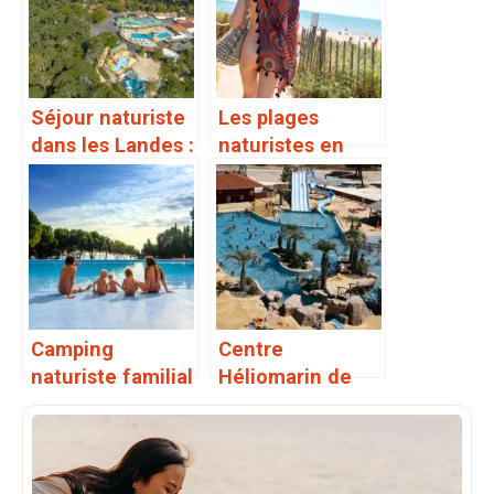
Séjour naturiste
Les plages
dans les Landes :
naturistes en
campings et
Occitanie
plages
Camping
Centre
naturiste familial
Héliomarin de
: top campings
Vendays-
adaptés
Montalivet :
infos pratiques