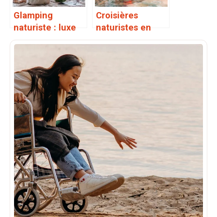
Glamping
Croisières
naturiste : luxe
naturistes en
sans vêtement
Méditerranée