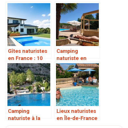
Gîtes naturistes
Camping
en France : 10
naturiste en
lieux uniques
Dordogne :
pour se
nature et calme
reconnecter
dans
l’authenticité
Camping
Lieux naturistes
naturiste à la
en Île-de-France
montagne : est-