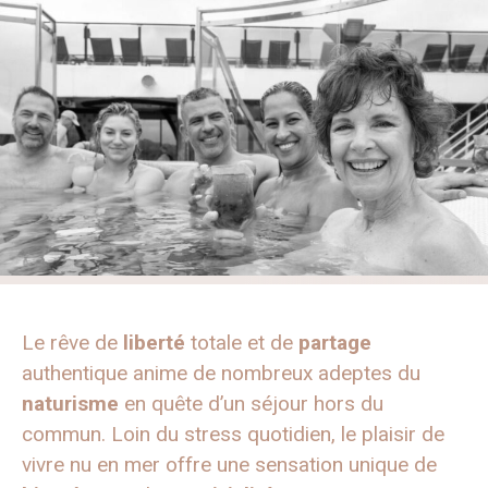
Le rêve de
liberté
totale et de
partage
authentique anime de nombreux adeptes du
naturisme
en quête d’un séjour hors du
commun. Loin du stress quotidien, le plaisir de
vivre nu en mer offre une sensation unique de