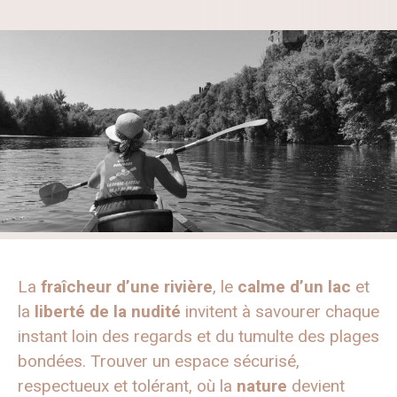
La
fraîcheur d’une rivière
, le
calme d’un lac
et
la
liberté de la nudité
invitent à savourer chaque
instant loin des regards et du tumulte des plages
bondées. Trouver un espace sécurisé,
respectueux et tolérant, où la
nature
devient