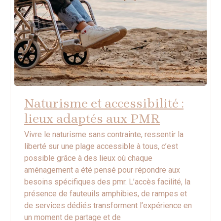
Naturisme et accessibilité :
lieux adaptés aux PMR
Vivre le naturisme sans contrainte, ressentir la
liberté sur une plage accessible à tous, c’est
possible grâce à des lieux où chaque
aménagement a été pensé pour répondre aux
besoins spécifiques des pmr. L’accès facilité, la
présence de fauteuils amphibies, de rampes et
de services dédiés transforment l’expérience en
un moment de partage et de