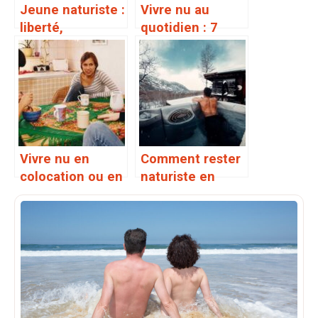
Jeune naturiste :
Vivre nu au
liberté,
quotidien : 7
confiance en soi
conseils
et ouverture
pratiques pour
d’esprit
adopter le mode
de vie naturiste
Vivre nu en
Comment rester
colocation ou en
naturiste en
famille : mode
hiver : astuces et
d’emploi et
équipements
témoignages
utiles