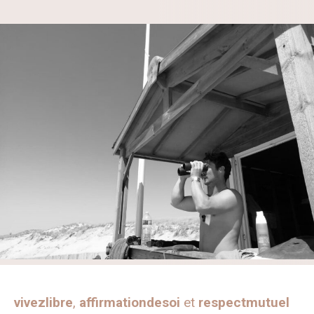
vivezlibre
,
affirmationdesoi
et
respectmutuel