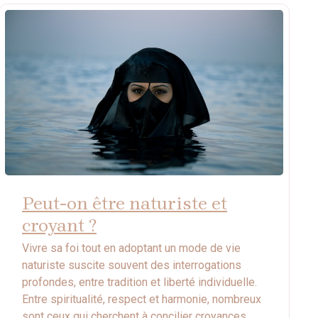
Peut-on être naturiste et
croyant ?
Vivre sa foi tout en adoptant un mode de vie
naturiste suscite souvent des interrogations
profondes, entre tradition et liberté individuelle.
Entre spiritualité, respect et harmonie, nombreux
sont ceux qui cherchent à concilier croyances