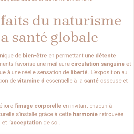
nfaits du naturisme
 la santé globale
unique de
bien-être
en permettant une
détente
ements favorise une meilleure
circulation sanguine
et
bue à une réelle sensation de
liberté
. L’exposition au
tion de
vitamine d
essentielle à la
santé
osseuse et
liore l’
image corporelle
en invitant chacun à
urelle s’installe grâce à cette
harmonie
retrouvée
e
et l’
acceptation
de soi.