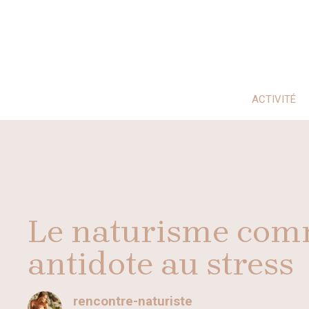
Aller
au
contenu
ACTIVITÉ
Le naturisme co
antidote au stress
rencontre-naturiste